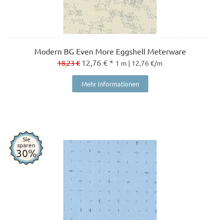
Modern BG Even More Eggshell Meterware
12,76 € *
18,23 €
1 m | 12,76 €/m
Mehr Informationen
Sie
sparen
30%