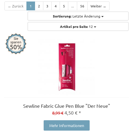
← Zurück
1
2
3
4
5
...
56
Weiter →
Sortierung:
Letzte Änderung
Artikel pro Seite
12
Sie
sparen
50%
Sewline Fabric Glue Pen Blue "Der Neue"
4,50 € *
8,99 €
Mehr Informationen