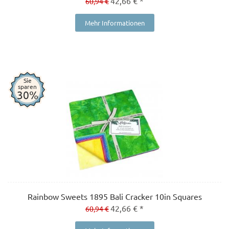
42,66 € *
60,94 €
Mehr Informationen
Sie
sparen
30%
Rainbow Sweets 1895 Bali Cracker 10in Squares
42,66 € *
60,94 €