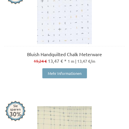
Bluish Handquilted Chalk Meterware
13,47 € *
19,24 €
1 m | 13,47 €/m
Mehr Informationen
Sie
sparen
30%