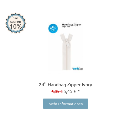
Sie
sparen
10%
24'' Handbag Zipper Ivory
5,45 € *
6,05 €
Mehr Informationen