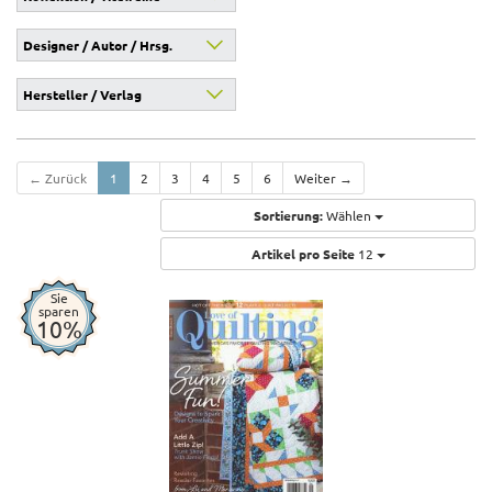
Designer / Autor / Hrsg.
Hersteller / Verlag
← Zurück
1
2
3
4
5
6
Weiter →
Sortierung:
Wählen
Artikel pro Seite
12
Sie
sparen
10%