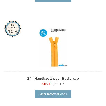
Sie
sparen
10%
24'' Handbag Zipper Buttercup
5,45 € *
6,05 €
Mehr Informationen