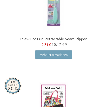
I Sew For Fun Retractable Seam Ripper
10,17 € *
12,71 €
Mehr Informationen
Sie
sparen
20%