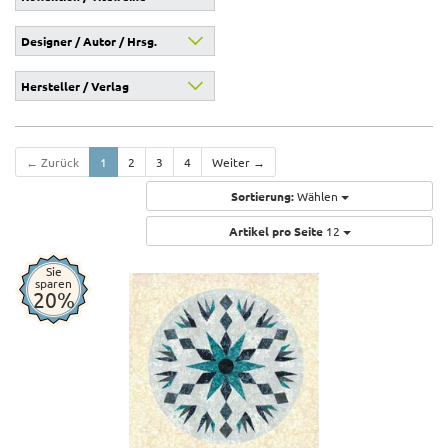
Designer / Autor / Hrsg.
Hersteller / Verlag
← Zurück
1
2
3
4
Weiter →
Sortierung:
Wählen
Artikel pro Seite
12
Sie
sparen
20%