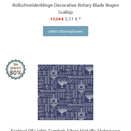
Rollschneiderklinge Decorative Rotary Blade Bogen
Scallop
3,51 € *
17,54 €
Mehr Informationen
Sie
sparen
80%
Festival Of Lights Symbols Silver Metallic Meterware