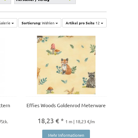
alerie
Sortierung:
Wählen
Artikel pro Seite
12
ttern
Effies Woods Goldenrod Meterware
18,23 € *
/Stk.
1 m | 18,23 €/m
Mehr Informationen