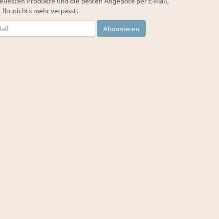
euesten Produkte und die besten Angebote per E-Mail,
 Ihr nichts mehr verpasst.
letter
Abonnieren