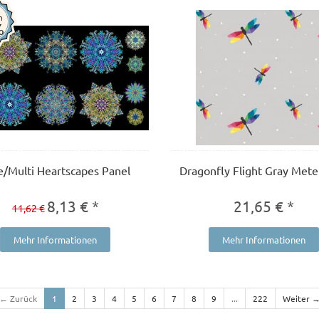
n
%
e/Multi Heartscapes Panel
Dragonfly Flight Gray Met
8,13 € *
21,65 € *
11,62 €
Mehr Informationen
Mehr Informationen
← Zurück
1
2
3
4
5
6
7
8
9
...
222
Weiter 