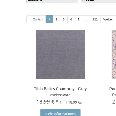
← Zurück
1
2
3
4
5
...
222
Weiter 
Tilda Basics Chambray - Grey
Pur
Meterware
P
18,99 € *
2
1 m | 18,99 €/m
Mehr Informationen