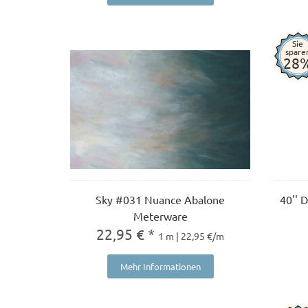
Sie
spare
28
Sky #031 Nuance Abalone
40'' 
Meterware
22,95 € *
1 m | 22,95 €/m
Mehr Informationen