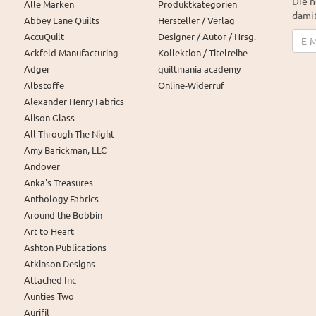
Die n
Alle Marken
Produktkategorien
damit
Abbey Lane Quilts
Hersteller / Verlag
News
AccuQuilt
Designer / Autor / Hrsg.
Ackfeld Manufacturing
Kollektion / Titelreihe
Adger
quiltmania academy
Albstoffe
Online-Widerruf
Alexander Henry Fabrics
Alison Glass
All Through The Night
Amy Barickman, LLC
Andover
Anka's Treasures
Anthology Fabrics
Around the Bobbin
Art to Heart
Ashton Publications
Atkinson Designs
Attached Inc
Aunties Two
Aurifil