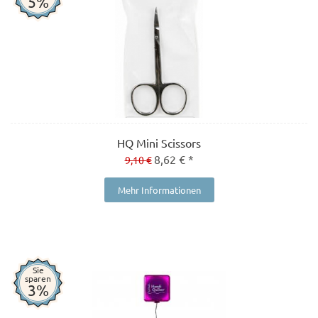
5%
HQ Mini Scissors
8,62 € *
9,10 €
Mehr Informationen
Sie
sparen
3%