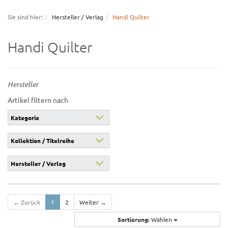
navigation
Sie sind hier:
Hersteller / Verlag
Handi Quilter
Handi Quilter
Hersteller
Artikel filtern nach
Kategorie
Kollektion / Titelreihe
Hersteller / Verlag
← Zurück
1
2
Weiter →
Sortierung:
Wählen