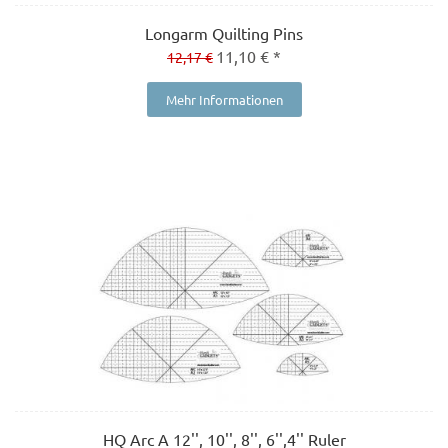
Longarm Quilting Pins
11,10 € *
12,17 €
Mehr Informationen
HQ Arc A 12'', 10'', 8'', 6'',4'' Ruler