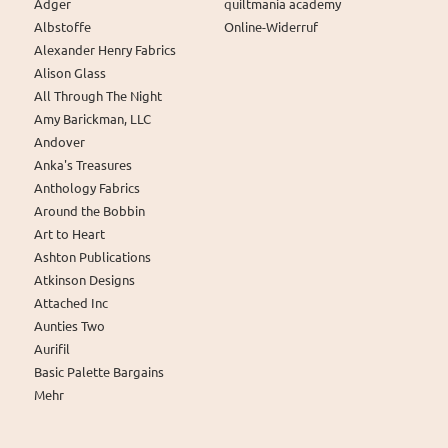
Adger
quiltmania academy
Albstoffe
Online-Widerruf
Alexander Henry Fabrics
Alison Glass
All Through The Night
Amy Barickman, LLC
Andover
Anka's Treasures
Anthology Fabrics
Around the Bobbin
Art to Heart
Ashton Publications
Atkinson Designs
Attached Inc
Aunties Two
Aurifil
Basic Palette Bargains
Mehr