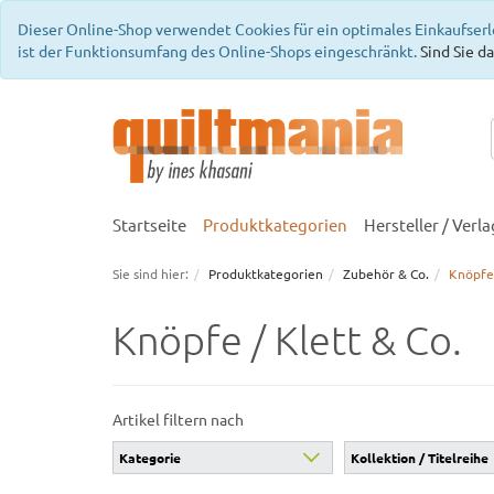
Dieser Online-Shop verwendet Cookies für ein optimales Einkaufserl
ist der Funktionsumfang des Online-Shops eingeschränkt.
Sind Sie da
Startseite
Produktkategorien
Hersteller / Verla
Sie sind hier:
Produktkategorien
Zubehör & Co.
Knöpfe 
Knöpfe / Klett & Co.
Artikel filtern nach
Kategorie
Kollektion / Titelreihe