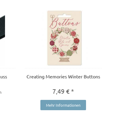
luss
Creating Memories Winter Buttons
7,49 € *
m
Mehr Informationen