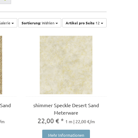
alerie
Sortierung:
Wählen
Artikel pro Seite
12
 Sand
shimmer Speckle Desert Sand
Meterware
22,00 € *
€/m
1 m | 22,00 €/m
Mehr Informationen