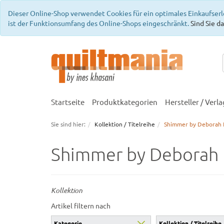
Dieser Online-Shop verwendet Cookies für ein optimales Einkaufserl
ist der Funktionsumfang des Online-Shops eingeschränkt.
Sind Sie da
Startseite
Produktkategorien
Hersteller / Verla
Sie sind hier:
Kollektion / Titelreihe
Shimmer by Deborah 
Shimmer by Deborah 
Kollektion
Artikel filtern nach
Kategorie
Kollektion / Titelreihe