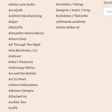
damit
Abbey Lane Quilts
Hersteller / Verlag
News
AccuQuilt
Designer / Autor / Hrsg.
Ackfeld Manufacturing
Kollektion / Titelreihe
Adger
quiltmania academy
Albstoffe
Online-Widerruf
Alexander Henry Fabrics
Alison Glass
All Through The Night
Amy Barickman, LLC
Andover
Anka's Treasures
Anthology Fabrics
Around the Bobbin
Art to Heart
Ashton Publications
Atkinson Designs
Attached Inc
Aunties Two
Aurifil