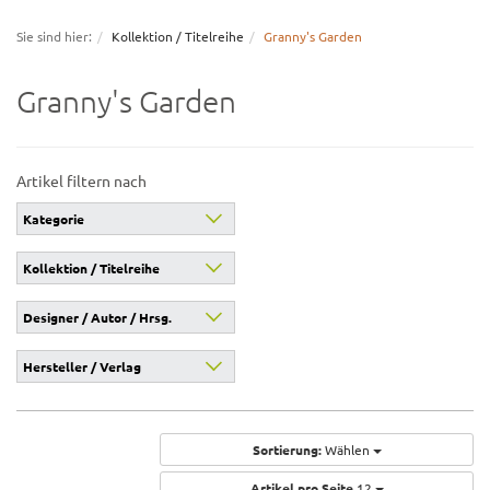
navigation
Sie sind hier:
Kollektion / Titelreihe
Granny's Garden
Granny's Garden
Artikel filtern nach
Kategorie
Kollektion / Titelreihe
Designer / Autor / Hrsg.
Hersteller / Verlag
Sortierung:
Wählen
Artikel pro Seite
12