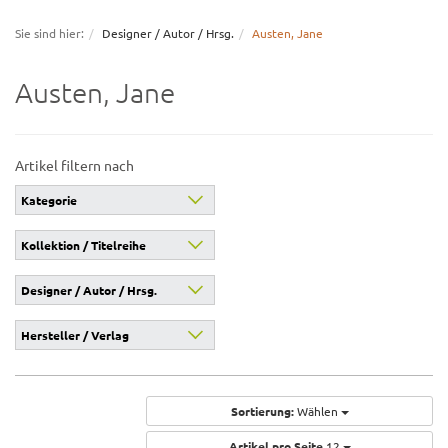
navigation
Sie sind hier:
Designer / Autor / Hrsg.
Austen, Jane
Austen, Jane
Artikel filtern nach
Kategorie
Kollektion / Titelreihe
Designer / Autor / Hrsg.
Hersteller / Verlag
Sortierung:
Wählen
Artikel pro Seite
12