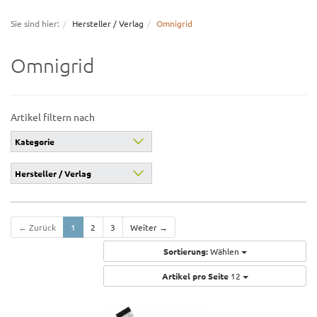
navigation
Sie sind hier:
Hersteller / Verlag
Omnigrid
Omnigrid
Artikel filtern nach
Kategorie
Hersteller / Verlag
← Zurück
1
2
3
Weiter →
Sortierung:
Wählen
Artikel pro Seite
12