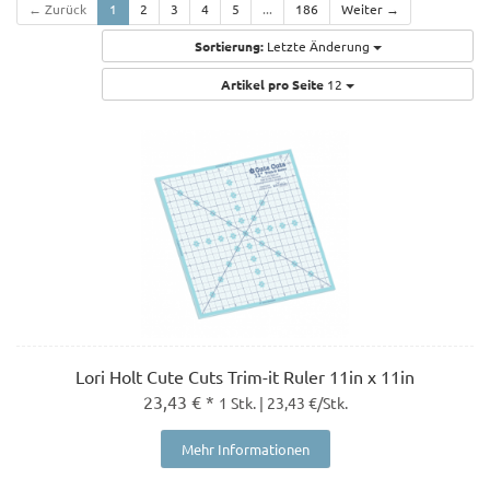
← Zurück
1
2
3
4
5
...
186
Weiter →
Sortierung:
Letzte Änderung
Artikel pro Seite
12
Lori Holt Cute Cuts Trim-it Ruler 11in x 11in
23,43 € *
1 Stk. | 23,43 €/Stk.
Mehr Informationen