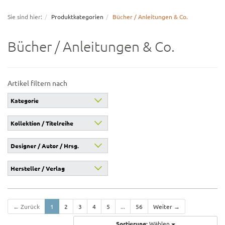
navigation
Sie sind hier:
Produktkategorien
Bücher / Anleitungen & Co.
Bücher / Anleitungen & Co.
Artikel filtern nach
Kategorie
Kollektion / Titelreihe
← Zurück
1
2
3
4
5
...
56
Weiter →
Sortierung:
Wählen