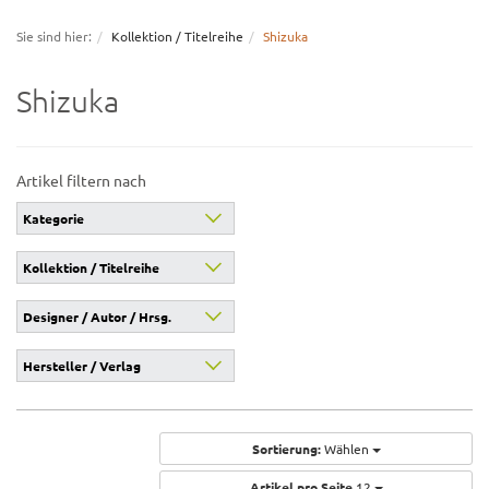
navigation
Sie sind hier:
Kollektion / Titelreihe
Shizuka
Shizuka
Artikel filtern nach
Kategorie
Kollektion / Titelreihe
Designer / Autor / Hrsg.
Hersteller / Verlag
Sortierung:
Wählen
Artikel pro Seite
12