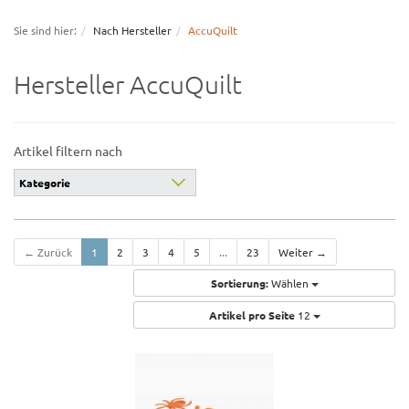
navigation
Sie sind hier:
Nach Hersteller
AccuQuilt
Hersteller AccuQuilt
Artikel filtern nach
Kategorie
← Zurück
1
2
3
4
5
...
23
Weiter →
Sortierung:
Wählen
Artikel pro Seite
12