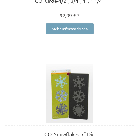
GO! Circle-1/2", 3/4", 1", 1 1/4"
92,99 € *
Mehr Informationen
GO! Snowflakes-7" Die