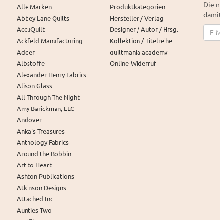
Die n
Alle Marken
Produktkategorien
damit
Abbey Lane Quilts
Hersteller / Verlag
News
AccuQuilt
Designer / Autor / Hrsg.
Ackfeld Manufacturing
Kollektion / Titelreihe
Adger
quiltmania academy
Albstoffe
Online-Widerruf
Alexander Henry Fabrics
Alison Glass
All Through The Night
Amy Barickman, LLC
Andover
Anka's Treasures
Anthology Fabrics
Around the Bobbin
Art to Heart
Ashton Publications
Atkinson Designs
Attached Inc
Aunties Two