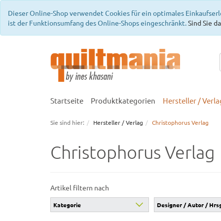
Dieser Online-Shop verwendet Cookies für ein optimales Einkaufserl
ist der Funktionsumfang des Online-Shops eingeschränkt.
Sind Sie da
Startseite
Produktkategorien
Hersteller / Verla
Sie sind hier:
Hersteller / Verlag
Christophorus Verlag
Christophorus Verlag
Artikel filtern nach
Kategorie
Designer / Autor / Hrs