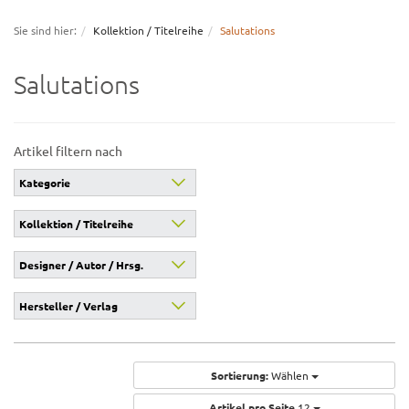
navigation
Sie sind hier:
Kollektion / Titelreihe
Salutations
Salutations
Artikel filtern nach
Kategorie
Kollektion / Titelreihe
Designer / Autor / Hrsg.
Hersteller / Verlag
Sortierung:
Wählen
Artikel pro Seite
12