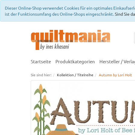
Dieser Online-Shop verwendet Cookies für ein optimales Einkaufserl
ist der Funktionsumfang des Online-Shops eingeschränkt.
Sind Sie da
Startseite
Produktkategorien
Hersteller / Verla
Sie sind hier:
Kollektion / Titelreihe
Autumn by Lori Holt