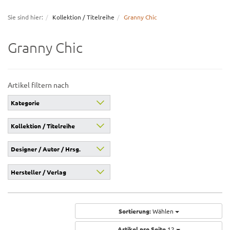
navigation
Sie sind hier:
Kollektion / Titelreihe
Granny Chic
Granny Chic
Artikel filtern nach
Kategorie
Kollektion / Titelreihe
Designer / Autor / Hrsg.
Hersteller / Verlag
Sortierung:
Wählen
Artikel pro Seite
12