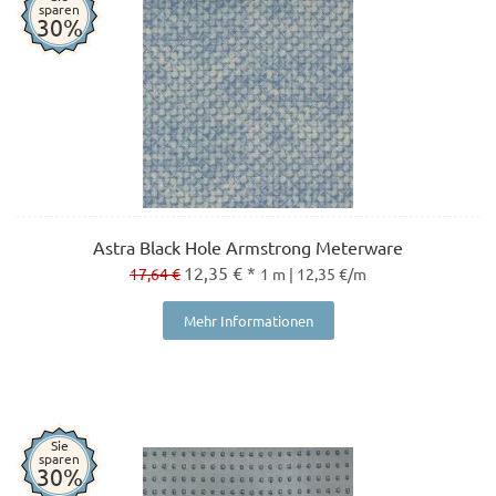
sparen
30%
Astra Black Hole Armstrong Meterware
12,35 € *
17,64 €
1 m | 12,35 €/m
Mehr Informationen
Sie
sparen
30%