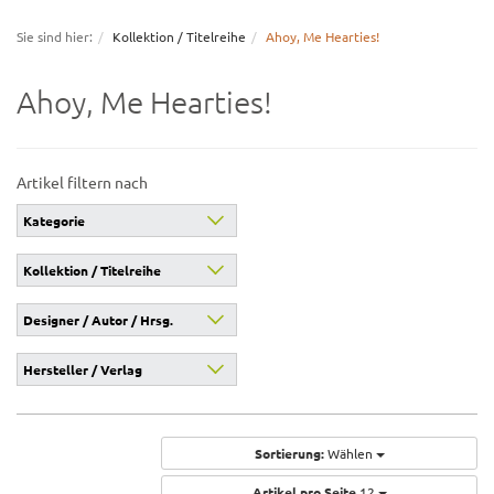
navigation
Sie sind hier:
Kollektion / Titelreihe
Ahoy, Me Hearties!
Ahoy, Me Hearties!
Artikel filtern nach
Kategorie
Kollektion / Titelreihe
Designer / Autor / Hrsg.
Hersteller / Verlag
Sortierung:
Wählen
Artikel pro Seite
12