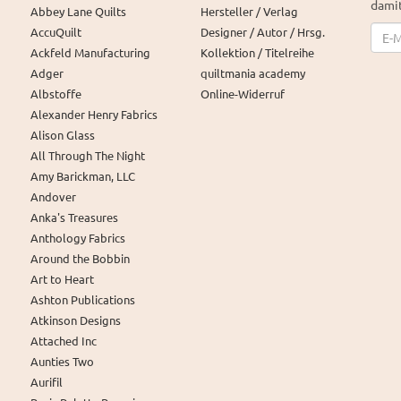
damit
Abbey Lane Quilts
Hersteller / Verlag
News
AccuQuilt
Designer / Autor / Hrsg.
Ackfeld Manufacturing
Kollektion / Titelreihe
Adger
quiltmania academy
Albstoffe
Online-Widerruf
Alexander Henry Fabrics
Alison Glass
All Through The Night
Amy Barickman, LLC
Andover
Anka's Treasures
Anthology Fabrics
Around the Bobbin
Art to Heart
Ashton Publications
Atkinson Designs
Attached Inc
Aunties Two
Aurifil