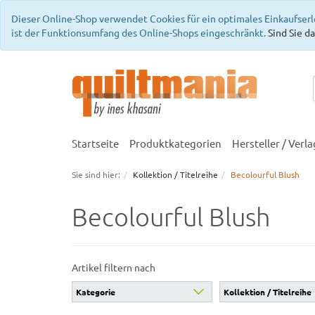
Dieser Online-Shop verwendet Cookies für ein optimales Einkaufserl
ist der Funktionsumfang des Online-Shops eingeschränkt.
Sind Sie da
Startseite
Produktkategorien
Hersteller / Verla
Sie sind hier:
Kollektion / Titelreihe
Becolourful Blush
Becolourful Blush
Artikel filtern nach
Kategorie
Kollektion / Titelreihe