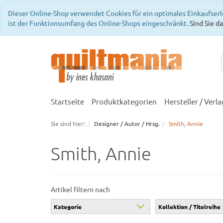
Dieser Online-Shop verwendet Cookies für ein optimales Einkaufserl
ist der Funktionsumfang des Online-Shops eingeschränkt.
Sind Sie da
Startseite
Produktkategorien
Hersteller / Verla
Sie sind hier:
Designer / Autor / Hrsg.
Smith, Annie
Smith, Annie
Artikel filtern nach
Kategorie
Kollektion / Titelreihe