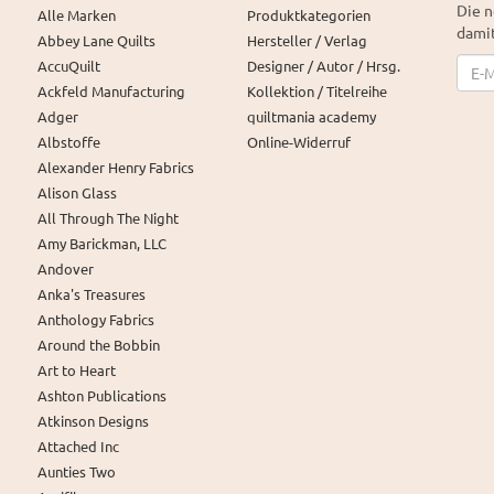
Die n
Alle Marken
Produktkategorien
damit
Abbey Lane Quilts
Hersteller / Verlag
News
AccuQuilt
Designer / Autor / Hrsg.
Ackfeld Manufacturing
Kollektion / Titelreihe
Adger
quiltmania academy
Albstoffe
Online-Widerruf
Alexander Henry Fabrics
Alison Glass
All Through The Night
Amy Barickman, LLC
Andover
Anka's Treasures
Anthology Fabrics
Around the Bobbin
Art to Heart
Ashton Publications
Atkinson Designs
Attached Inc
Aunties Two