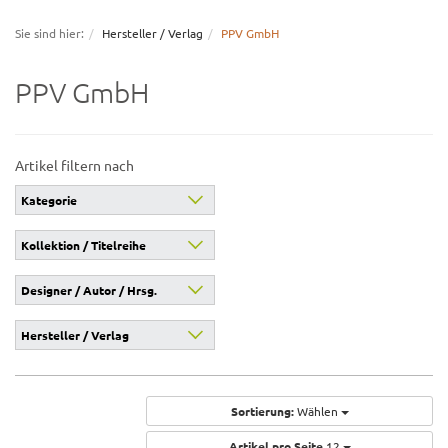
navigation
Sie sind hier:
Hersteller / Verlag
PPV GmbH
PPV GmbH
Artikel filtern nach
Kategorie
Kollektion / Titelreihe
Designer / Autor / Hrsg.
Hersteller / Verlag
Sortierung:
Wählen
Artikel pro Seite
12