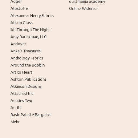
Adger
quiltmania academy
Albstoffe
Online-Widerruf
Alexander Henry Fabrics
Alison Glass
All Through The Night
Amy Barickman, LLC
Andover
Anka's Treasures
Anthology Fabrics
Around the Bobbin
Art to Heart
Ashton Publications
Atkinson Designs
Attached Inc
Aunties Two
Aurifil
Basic Palette Bargains
Mehr