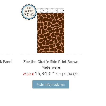
Sie
sparen
30%
k Panel
Zoe the Giraffe Skin Print Brown
Meterware
15,34 € *
21,92 €
1 m | 15,34 €/m
Mehr Informationen