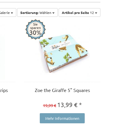
alerie
Sortierung:
Wählen
Artikel pro Seite
12
Sie
sparen
30%
rips
Zoe the Giraffe 5" Squares
13,99 € *
19,99 €
Mehr Informationen