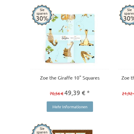
Sie
Sie
sparen
spare
30%
30
Zoe the Giraffe 10" Squares
Zoe t
49,39 € *
70,56 €
21,92 
Mehr Informationen
Sie
sparen