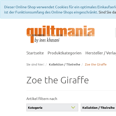
Dieser Online-Shop verwendet Cookies für ein optimales Einkaufserl
ist der Funktionsumfang des Online-Shops eingeschränkt.
Sind Sie da
Startseite
Produktkategorien
Hersteller / Verla
Sie sind hier:
Kollektion / Titelreihe
Zoe the Giraffe
Zoe the Giraffe
Artikel filtern nach
Kategorie
Kollektion / Titelreihe