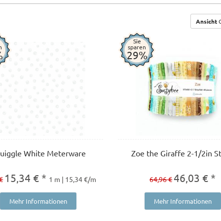
Ansicht
G
Sie
n
sparen
%
29%
uiggle White Meterware
Zoe the Giraffe 2-1/2in St
15,34 € *
46,03 € *
€
1 m | 15,34 €/m
64,96 €
Mehr Informationen
Mehr Informationen