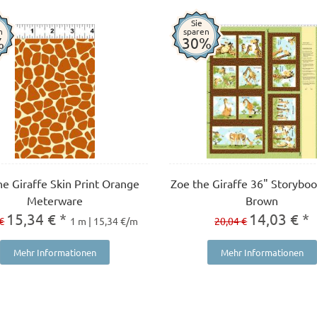
Sie
n
sparen
%
30%
he Giraffe Skin Print Orange
Zoe the Giraffe 36" Storyboo
Meterware
Brown
15,34 € *
14,03 € *
€
1 m | 15,34 €/m
20,04 €
Mehr Informationen
Mehr Informationen