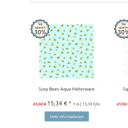
Sie
Sie
sparen
spare
30%
30
Susy Bees Aqua Meterware
Sq
15,34 € *
21,92 €
1 m | 15,34 €/m
21,92 
Mehr Informationen