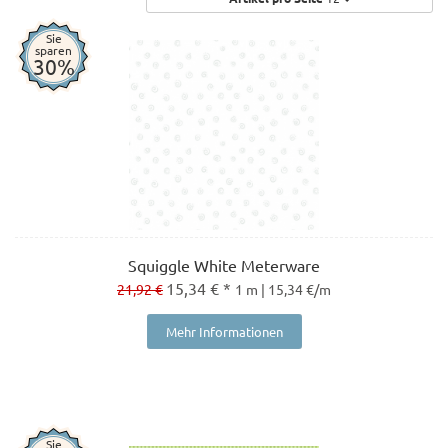
Sie
sparen
30%
Squiggle White Meterware
15,34 € *
21,92 €
1 m | 15,34 €/m
Mehr Informationen
Sie