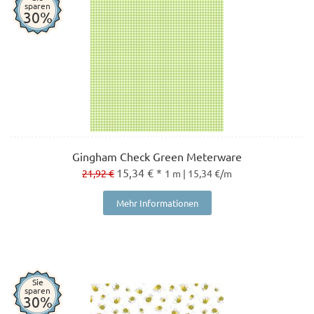
sparen
30%
Gingham Check Green Meterware
15,34 € *
21,92 €
1 m | 15,34 €/m
Mehr Informationen
Sie
sparen
30%