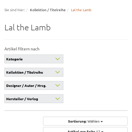
navigation
Sie sind hier:
Kollektion / Titelreihe
Lal the Lamb
Lal the Lamb
Artikel filtern nach
Kategorie
Kollektion / Titelreihe
Designer / Autor / Hrsg.
Hersteller / Verlag
Sortierung:
Wählen
Artikel pro Seite
12