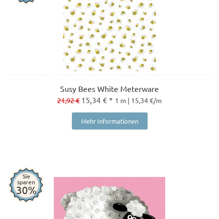
Susy Bees White Meterware
15,34 € *
21,92 €
1 m | 15,34 €/m
Mehr Informationen
Sie
sparen
30%