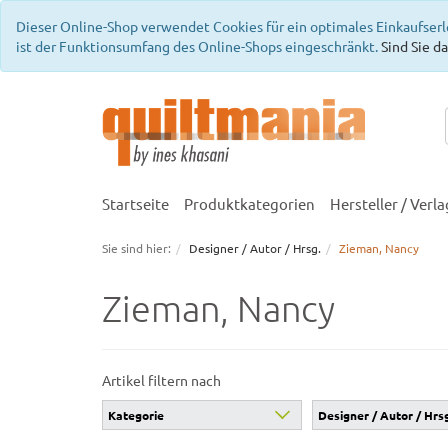
Dieser Online-Shop verwendet Cookies für ein optimales Einkaufserl
ist der Funktionsumfang des Online-Shops eingeschränkt.
Sind Sie da
Startseite
Produktkategorien
Hersteller / Verla
Sie sind hier:
Designer / Autor / Hrsg.
Zieman, Nancy
Zieman, Nancy
Artikel filtern nach
Kategorie
Designer / Autor / Hrs