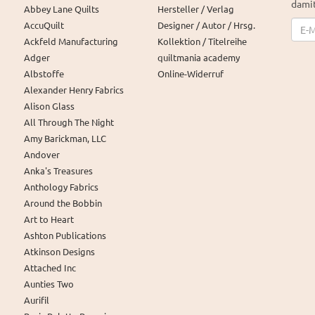
damit
Abbey Lane Quilts
Hersteller / Verlag
News
AccuQuilt
Designer / Autor / Hrsg.
Ackfeld Manufacturing
Kollektion / Titelreihe
Adger
quiltmania academy
Albstoffe
Online-Widerruf
Alexander Henry Fabrics
Alison Glass
All Through The Night
Amy Barickman, LLC
Andover
Anka's Treasures
Anthology Fabrics
Around the Bobbin
Art to Heart
Ashton Publications
Atkinson Designs
Attached Inc
Aunties Two
Aurifil