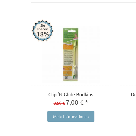
Sie
sparen
18%
Clip 'N Glide Bodkins
Do
7,00 € *
8,50 €
Mehr Informationen