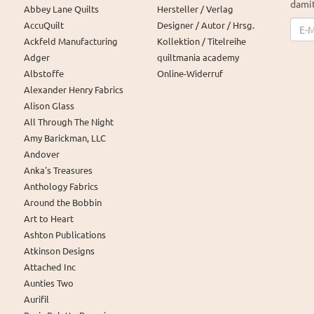
damit
Abbey Lane Quilts
Hersteller / Verlag
News
AccuQuilt
Designer / Autor / Hrsg.
Ackfeld Manufacturing
Kollektion / Titelreihe
Adger
quiltmania academy
Albstoffe
Online-Widerruf
Alexander Henry Fabrics
Alison Glass
All Through The Night
Amy Barickman, LLC
Andover
Anka's Treasures
Anthology Fabrics
Around the Bobbin
Art to Heart
Ashton Publications
Atkinson Designs
Attached Inc
Aunties Two
Aurifil